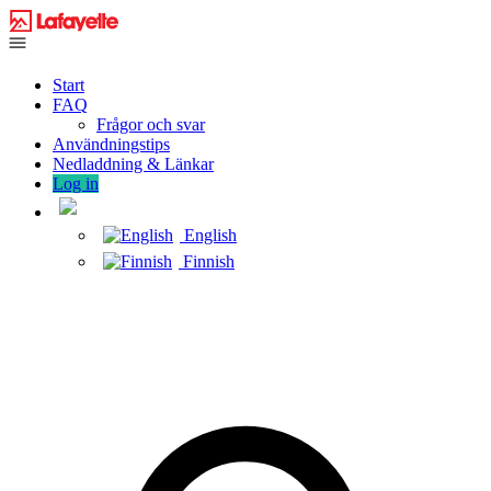
Start
FAQ
Frågor och svar
Användningstips
Nedladdning & Länkar
Log in
English
Finnish